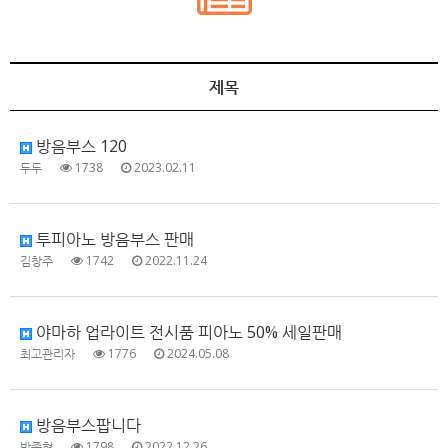
제목
방음부스 120
두두
1738
2023.02.11
투피아노 방음부스 판매
김창주
1742
2022.11.24
야마하 업라이트 전시품 피아노 50% 세일판매
최고관리자
1776
2024.05.08
방음부스팝니다
박종혁
1798
2022.12.26