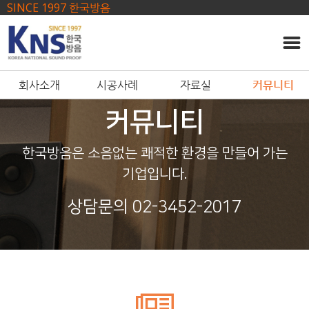
------ 메인 스크립트 ------
SINCE 1997 한국방음
회사소개
시공사례
자료실
커뮤니티
커뮤니티
한국방음은 소음없는 쾌적한 환경을 만들어 가는
기업입니다.
상담문의 02-3452-2017