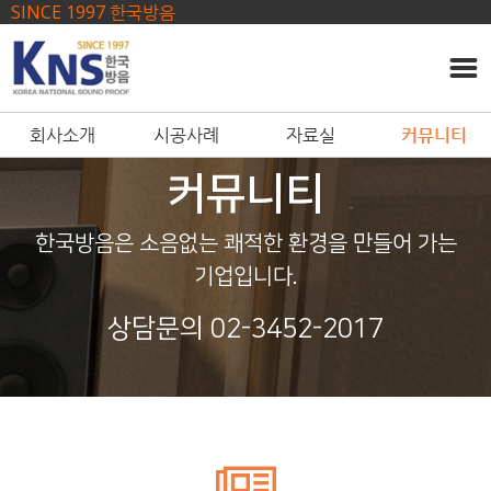
------ 메인 스크립트 ------
SINCE 1997 한국방음
회사소개
시공사례
자료실
커뮤니티
커뮤니티
한국방음은 소음없는 쾌적한 환경을 만들어 가는
기업입니다.
상담문의 02-3452-2017