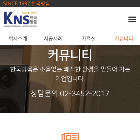
------ 메인 스크립트 ------
SINCE 1997 한국방음
회사소개
시공사례
자료실
커뮤니티
커뮤니티
한국방음은 소음없는 쾌적한 환경을 만들어 가는
기업입니다.
상담문의 02-3452-2017