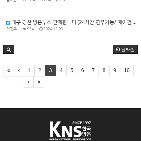
대구 경산 방음부스 판매합니다.(24시간 연주가능/ 에어컨 포함)
이정우
934
2024.12.09
날짜순
1
2
3
4
5
6
7
8
9
10