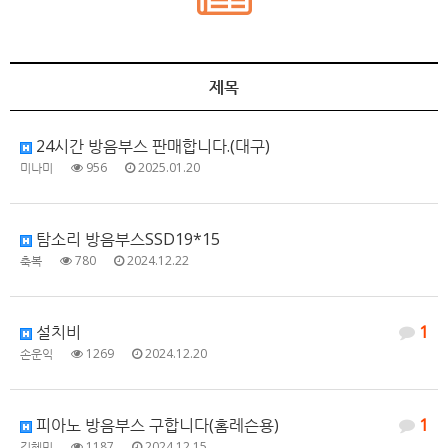
제목
24시간 방음부스 판매합니다.(대구)
미나미
956
2025.01.20
탐소리 방음부스SSD19*15
축복
780
2024.12.22
설치비
1
손운익
1269
2024.12.20
피아노 방음부스 구합니다(홈레슨용)
1
김혜민
1187
2024.12.15